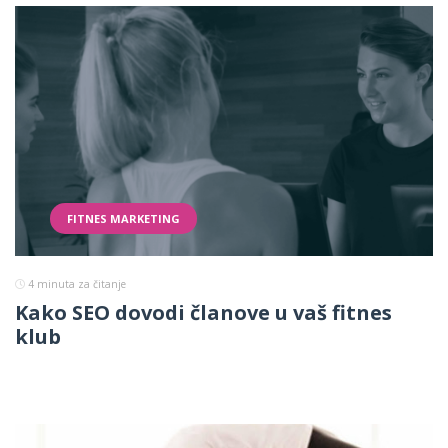
FITNES MARKETING
4
minuta za čitanje
Kako SEO dovodi članove u vaš fitnes
klub