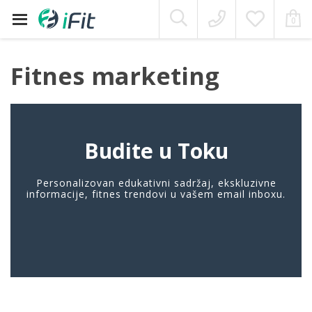
Moj Nalog
0
Skip
to
content
Fitnes marketing
Budite u Toku
Personalizovan edukativni sadržaj, ekskluzivne
informacije, fitnes trendovi u vašem email inboxu.