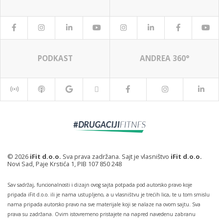
PODKAST
ANDREA 360°
© 2026
iFit d.o.o.
Sva prava zadržana. Sajt je vlasništvo
iFit d.o.o.
Novi Sad, Paje Krstića 1, PIB 107 850 248
Sav sadržaj, funcionalnosti i dizajn ovog sajta potpada pod autorsko pravo koje
pripada iFit d.o.o. ili je nama ustupljeno, a u vlasništvu je trećih lica, te u tom smislu
nama pripada autorsko pravo na sve materijale koji se nalaze na ovom sajtu. Sva
prava su zadržana. Ovim istovremeno pristajete na napred navedenu zabranu