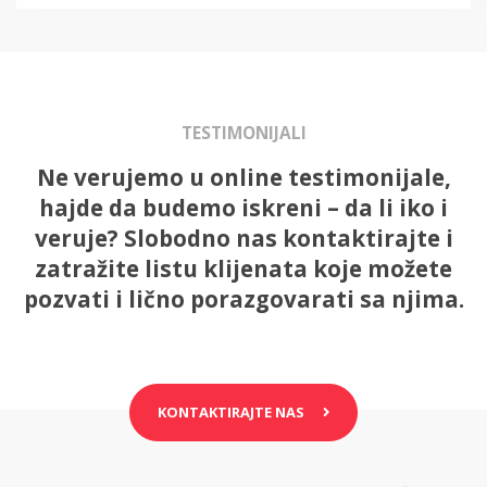
TESTIMONIJALI
Ne verujemo u online testimonijale,
hajde da budemo iskreni – da li iko i
veruje? Slobodno nas kontaktirajte i
zatražite listu klijenata koje možete
pozvati i lično porazgovarati sa njima.
KONTAKTIRAJTE NAS