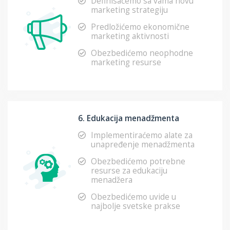
Definisaćemo sa vama novu
marketing strategiju
Predložićemo ekonomične
marketing aktivnosti
Obezbedićemo neophodne
marketing resurse
6. Edukacija menadžmenta
Implementiraćemo alate za
unapređenje menadžmenta
Obezbedićemo potrebne
resurse za edukaciju
menadžera
Obezbedićemo uvide u
najbolje svetske prakse