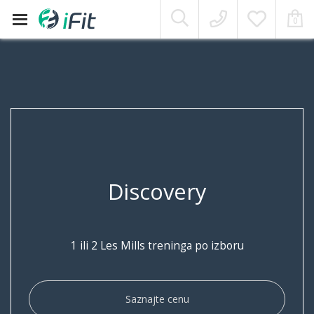
Moj Nalog
0
Skip
to
content
Discovery
1 ili 2 Les Mills treninga po izboru
Saznajte cenu