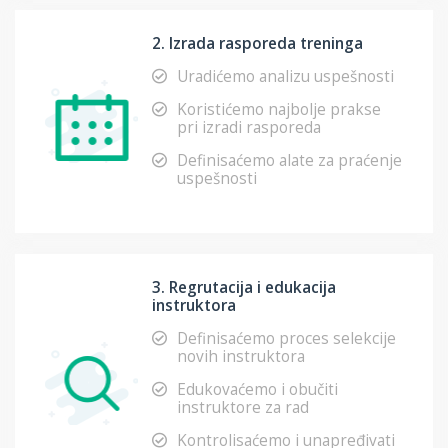
2. Izrada rasporeda treninga
Uradićemo analizu uspešnosti
Koristićemo najbolje prakse
pri izradi rasporeda
Definisaćemo alate za praćenje
uspešnosti
3. Regrutacija i edukacija
instruktora
Definisaćemo proces selekcije
novih instruktora
Edukovaćemo i obučiti
instruktore za rad
Kontrolisaćemo i unapređivati