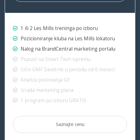
1 ili 2 Les Mills treninga po izboru
Pozicioniranje kluba na Les Mills lokatoru
Nalog na BrandCentral marketing portalu
Popust na Smart Tech opremu
Lični GMF Savetnik u periodu od 6 meseci
Analiza poslovanja GF
Izrada marketing plana
1 program po izboru GRATIS
Saznajte cenu