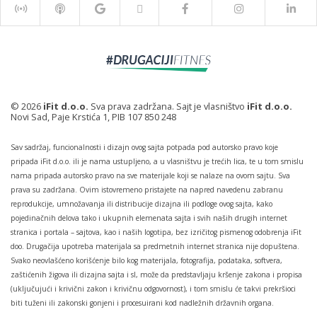
© 2026
iFit d.o.o.
Sva prava zadržana. Sajt je vlasništvo
iFit d.o.o.
Novi Sad, Paje Krstića 1, PIB 107 850 248
Sav sadržaj, funcionalnosti i dizajn ovog sajta potpada pod autorsko pravo koje
pripada iFit d.o.o. ili je nama ustupljeno, a u vlasništvu je trećih lica, te u tom smislu
nama pripada autorsko pravo na sve materijale koji se nalaze na ovom sajtu. Sva
prava su zadržana. Ovim istovremeno pristajete na napred navedenu zabranu
reprodukcije, umnožavanja ili distribucije dizajna ili podloge ovog sajta, kako
pojedinačnih delova tako i ukupnih elemenata sajta i svih naših drugih internet
stranica i portala – sajtova, kao i naših logotipa, bez izričitog pismenog odobrenja iFit
doo. Drugačija upotreba materijala sa predmetnih internet stranica nije dopuštena.
Svako neovlašćeno korišćenje bilo kog materijala, fotografija, podataka, softvera,
zaštićenih žigova ili dizajna sajta i sl, može da predstavljaju kršenje zakona i propisa
(uključujući i krivični zakon i krivičnu odgovornost), i tom smislu će takvi prekršioci
biti tuženi ili zakonski gonjeni i procesuirani kod nadležnih državnih organa.