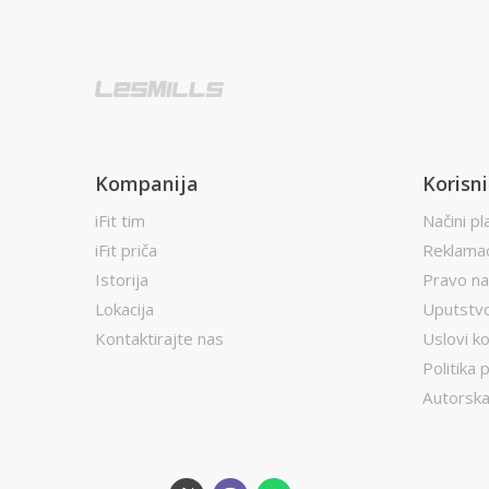
Kompanija
Korisni
iFit tim
Načini pl
iFit priča
Reklamac
Istorija
Pravo na
Lokacija
Uputstvo
Kontaktirajte nas
Uslovi ko
Politika 
Autorska