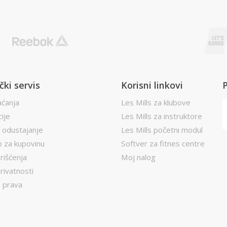
čki servis
Korisni linkovi
aćanja
Les Mills za klubove
ije
Les Mills za instruktore
 odustajanje
Les Mills početni modul
 za kupovinu
Softver za fitnes centre
rišćenja
Moj nalog
privatnosti
 prava