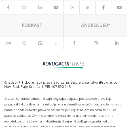
PODKAST
ANDREA 360°
© 2026
iFit d.o.o.
Sva prava zadržana. Sajt je vlasništvo
iFit d.o.o.
Novi Sad, Paje Krstića 1, PIB 107 850 248
Sav sadržaj, funcionalnosti i dizajn ovog sajta potpada pod autorsko pravo koje
pripada iFit d.o.o. ili je nama ustupljeno, a u vlasništvu je trećih lica, te u tom smislu
nama pripada autorsko pravo na sve materijale koji se nalaze na ovom sajtu. Sva
prava su zadržana. Ovim istovremeno pristajete na napred navedenu zabranu
reprodukcije, umnožavanja ili distribucije dizajna ili podloge ovog sajta, kako
pojedinačnih delova tako i ukupnih elemenata sajta i svih naših drugih internet