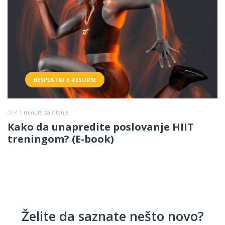
BESPLATNI E-RESURSI
< 1
minuta za čitanje
Kako da unapredite poslovanje HIIT
treningom? (E-book)
Želite da saznate nešto novo?