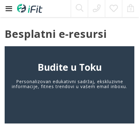
Moj Nalog
0
Skip
to
content
Besplatni e-resursi
Budite u Toku
Personalizovan edukativni sadržaj, ekskluzivne
informacije, fitnes trendovi u vašem email inboxu.