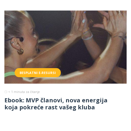
BESPLATNI E-RESURSI
< 1
minuta za čitanje
Ebook: MVP članovi, nova energija
koja pokreće rast vašeg kluba