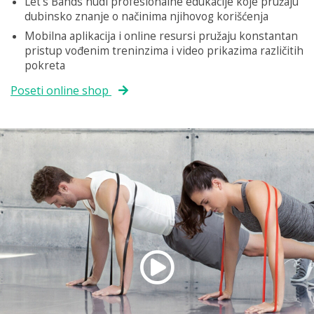
Let’s Bands nudi profesionalne edukacije koje pružaju
dubinsko znanje o načinima njihovog korišćenja
Mobilna aplikacija i online resursi pružaju konstantan
pristup vođenim treninzima i video prikazima različitih
pokreta
Poseti online shop