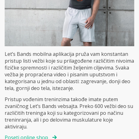
Let’s Bands mobilna aplikacija pruža vam konstantan
pristup listi vežbi koje su prilagođene različitim nivoima
fizičke spremnosti i različitim željenim ciljevima. Svaka
vežba je propraćena video i pisanim uputstvom i
kategorisana u jednu od oblasti: zagrevanje, donji deo
tela, gornji deo tela, istezanje.
Pristup vođenim treninzima takođe imate putem
zvaničnog Let’s Bands vebsajta. Preko 600 vežbi deo su
različitih treninga koji su kategorizovani po načinu
treninranja, ali i po delovima muskulature koje
aktiviraju.
Poseti online shop