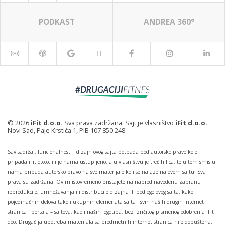
PODKAST
ANDREA 360°
© 2026
iFit d.o.o.
Sva prava zadržana. Sajt je vlasništvo
iFit d.o.o.
Novi Sad, Paje Krstića 1, PIB 107 850 248
Sav sadržaj, funcionalnosti i dizajn ovog sajta potpada pod autorsko pravo koje
pripada iFit d.o.o. ili je nama ustupljeno, a u vlasništvu je trećih lica, te u tom smislu
nama pripada autorsko pravo na sve materijale koji se nalaze na ovom sajtu. Sva
prava su zadržana. Ovim istovremeno pristajete na napred navedenu zabranu
reprodukcije, umnožavanja ili distribucije dizajna ili podloge ovog sajta, kako
pojedinačnih delova tako i ukupnih elemenata sajta i svih naših drugih internet
stranica i portala – sajtova, kao i naših logotipa, bez izričitog pismenog odobrenja iFit
doo. Drugačija upotreba materijala sa predmetnih internet stranica nije dopuštena.