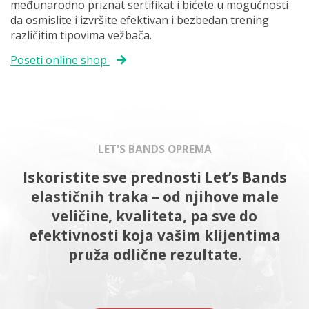
međunarodno priznat sertifikat i bićete u mogućnosti
da osmislite i izvršite efektivan i bezbedan trening
različitim tipovima vežbača.
Poseti online shop
LET'S BANDS OPREMA
Iskoristite sve prednosti Let’s Bands
elastičnih traka – od njihove male
veličine, kvaliteta, pa sve do
efektivnosti koja vašim klijentima
pruža odlične rezultate.