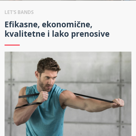
LET’S BANDS
Efikasne, ekonomične,
kvalitetne i lako prenosive