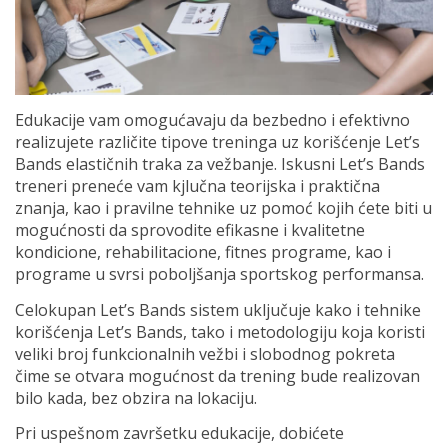
Edukacije vam omogućavaju da bezbedno i efektivno
realizujete različite tipove treninga uz korišćenje Let’s
Bands elastičnih traka za vežbanje. Iskusni Let’s Bands
treneri preneće vam kjlučna teorijska i praktična
znanja, kao i pravilne tehnike uz pomoć kojih ćete biti u
mogućnosti da sprovodite efikasne i kvalitetne
kondicione, rehabilitacione, fitnes programe, kao i
programe u svrsi poboljšanja sportskog performansa.
Celokupan Let’s Bands sistem uključuje kako i tehnike
korišćenja Let’s Bands, tako i metodologiju koja koristi
veliki broj funkcionalnih vežbi i slobodnog pokreta
čime se otvara mogućnost da trening bude realizovan
bilo kada, bez obzira na lokaciju.
Pri uspešnom završetku edukacije, dobićete