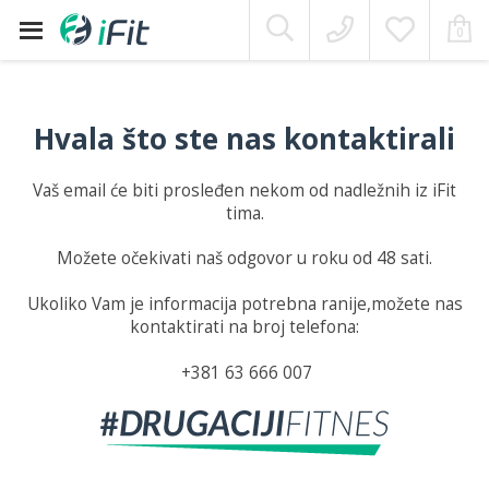
Moj Nalog
0
Skip
to
content
Hvala što ste nas kontaktirali
Vaš email će biti prosleđen nekom od nadležnih iz iFit
tima.
Možete očekivati naš odgovor u roku od 48 sati.
Ukoliko Vam je informacija potrebna ranije,možete nas
kontaktirati na broj telefona:
+381 63 666 007