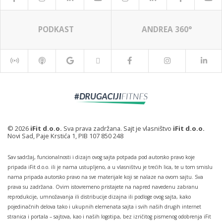
PODKAST
ANDREA 360°
© 2026
iFit d.o.o.
Sva prava zadržana. Sajt je vlasništvo
iFit d.o.o.
Novi Sad, Paje Krstića 1, PIB 107 850 248
Sav sadržaj, funcionalnosti i dizajn ovog sajta potpada pod autorsko pravo koje
pripada iFit d.o.o. ili je nama ustupljeno, a u vlasništvu je trećih lica, te u tom smislu
nama pripada autorsko pravo na sve materijale koji se nalaze na ovom sajtu. Sva
prava su zadržana. Ovim istovremeno pristajete na napred navedenu zabranu
reprodukcije, umnožavanja ili distribucije dizajna ili podloge ovog sajta, kako
pojedinačnih delova tako i ukupnih elemenata sajta i svih naših drugih internet
stranica i portala – sajtova, kao i naših logotipa, bez izričitog pismenog odobrenja iFit