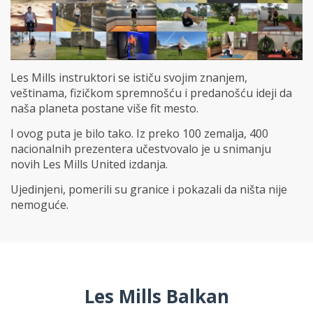
Les Mills instruktori se ističu svojim znanjem,
veštinama, fizičkom spremnošću i predanošću ideji da
naša planeta postane više fit mesto.
I ovog puta je bilo tako. Iz preko 100 zemalja, 400
nacionalnih prezentera učestvovalo je u snimanju
novih Les Mills United izdanja.
Ujedinjeni, pomerili su granice i pokazali da ništa nije
nemoguće.
Les Mills Balkan