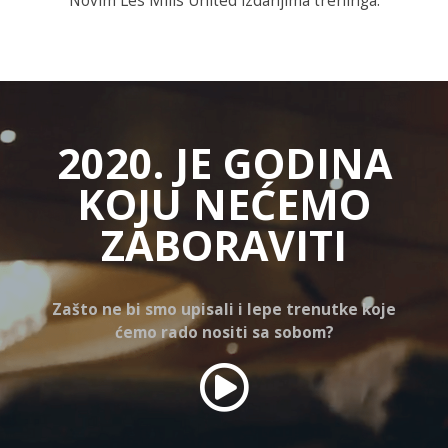
Novim Les Mills United izdanjima treninga.
2020. JE GODINA
KOJU NEĆEMO
ZABORAVITI
Zašto ne bi smo upisali i lepe trenutke koje
ćemo rado nositi sa sobom?