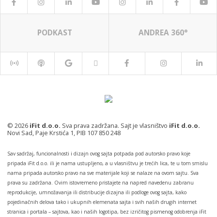
PODKAST
ANDREA 360°
© 2026
iFit d.o.o.
Sva prava zadržana. Sajt je vlasništvo
iFit d.o.o.
Novi Sad, Paje Krstića 1, PIB 107 850 248
Sav sadržaj, funcionalnosti i dizajn ovog sajta potpada pod autorsko pravo koje
pripada iFit d.o.o. ili je nama ustupljeno, a u vlasništvu je trećih lica, te u tom smislu
nama pripada autorsko pravo na sve materijale koji se nalaze na ovom sajtu. Sva
prava su zadržana. Ovim istovremeno pristajete na napred navedenu zabranu
reprodukcije, umnožavanja ili distribucije dizajna ili podloge ovog sajta, kako
pojedinačnih delova tako i ukupnih elemenata sajta i svih naših drugih internet
stranica i portala – sajtova, kao i naših logotipa, bez izričitog pismenog odobrenja iFit