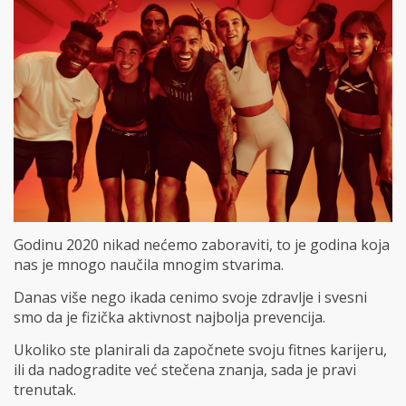
Godinu 2020 nikad nećemo zaboraviti, to je godina koja
nas je mnogo naučila mnogim stvarima.
Danas više nego ikada cenimo svoje zdravlje i svesni
smo da je fizička aktivnost najbolja prevencija.
Ukoliko ste planirali da započnete svoju fitnes karijeru,
ili da nadogradite već stečena znanja, sada je pravi
trenutak.