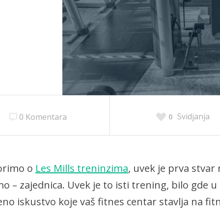
Svidjanja
0 Komentara
0
orimo o
Les Mills treninzima
, uvek je prva stvar
o – zajednica. Uvek je to isti trening, bilo gde u
veno iskustvo koje vaš fitnes centar stavlja na f