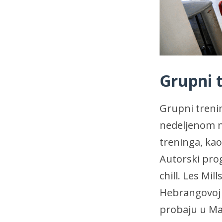
Grupni t
Grupni trenin
nedeljenom n
treninga, kao
Autorski prog
chill. Les Mil
Hebrangovoj
probaju u Mar