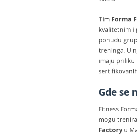
Tim
Forma F
kvalitetnim i
ponudu grupni
treninga. U 
imaju priliku
sertifikovani
Gde se 
Fitness Forma
mogu trenira
Factory
u Mar