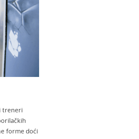
i treneri
borilačkih
ene forme doći