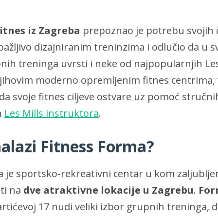
itnes iz Zagreba
prepoznao je potrebu svojih 
 pažljivo dizajniranim treninzima i odlučio da u 
h treninga uvrsti i neke od najpopularnjih Les
njihovim moderno opremljenim fitnes centrima, 
 da svoje fitnes ciljeve ostvare uz pomoć stručnih
h
Les Mills instruktora
.
nalazi Fitness Forma?
 je sportsko-rekreativni centar u kom zaljubljen
ti na
dve atraktivne lokacije u Zagrebu
.
For
tićevoj 17 nudi veliki izbor grupnih treninga, 