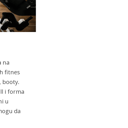
a na
h fitnes
, booty.
ll i forma
i u
mogu da