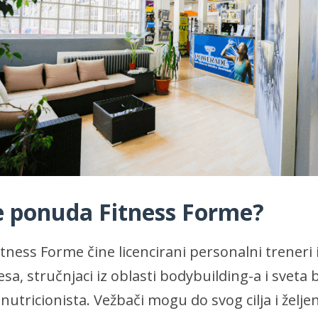
e ponuda Fitness Forme?
itness Forme čine licencirani personalni treneri 
sa, stručnjaci iz oblasti bodybuilding-a i sveta 
i nutricionista. Vežbači mogu do svog cilja i želj