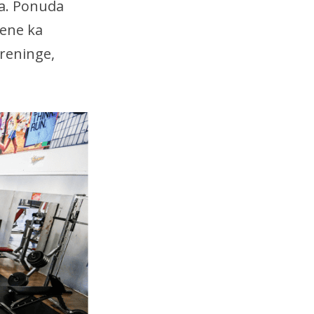
ma. Ponuda
ene ka
treninge,