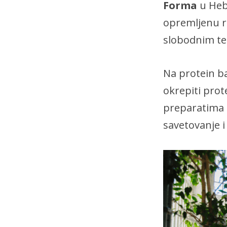
Forma
u Heb
opremljenu r
slobodnim te
Na protein ba
okrepiti prot
preparatima i
savetovanje i