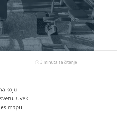
3
minuta za čitanje
 na koju
 svetu. Uvek
itnes mapu