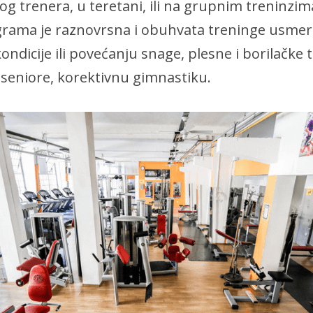
g trenera, u teretani, ili na grupnim treninzi
rama je raznovrsna i obuhvata treninge usmer
ondicije ili povećanju snage, plesne i borilačke 
seniore, korektivnu gimnastiku.