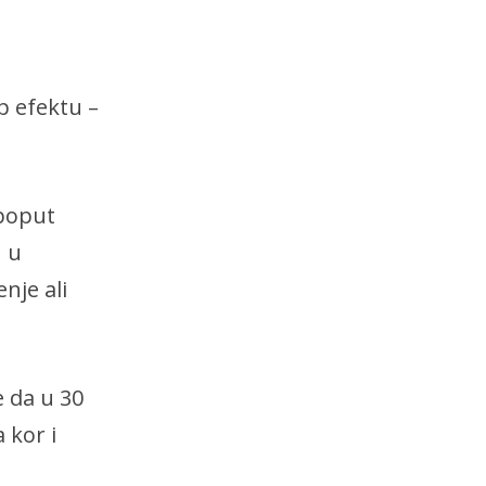
p efektu –
 poput
h u
nje ali
e da u 30
 kor i