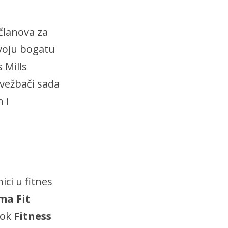
članova za
svoju bogatu
 Mills
vežbači sada
 i
ici u fitnes
ma Fit
dok
Fitness