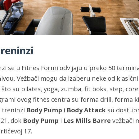
reninzi
zi se u Fitnes Formi odvijaju u preko 50 termin
ivou. Vežbači mogu da izaberu neke od klasični
 što su pilates, yoga, zumba, fit boks, step, core
rami ovog fitnes centra su forma drill, forma ki
ls treninzi
Body Pump
i
Body Attack
su dostupn
 21, dok
Body Pump
i
Les Mills Barre
vežbači 
tićevoj 17.