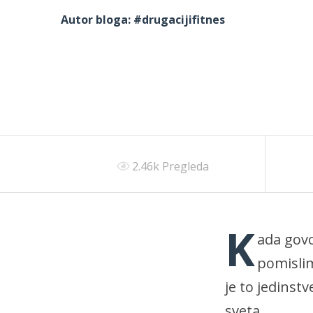
Autor bloga:
#drugacijifitnes
2.46k Pregleda
K
ada gov
pomislim
je to jedinst
sveta.