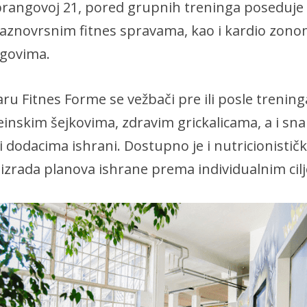
rangovoj 21, pored grupnih treninga poseduje 
aznovrsnim fitnes spravama, kao i kardio zono
govima.
ru Fitnes Forme se vežbači pre ili posle treni
einskim šejkovima, zdravim grickalicama, a i sna
 dodacima ishrani. Dostupno je i nutricionistič
 izrada planova ishrane prema individualnim cil