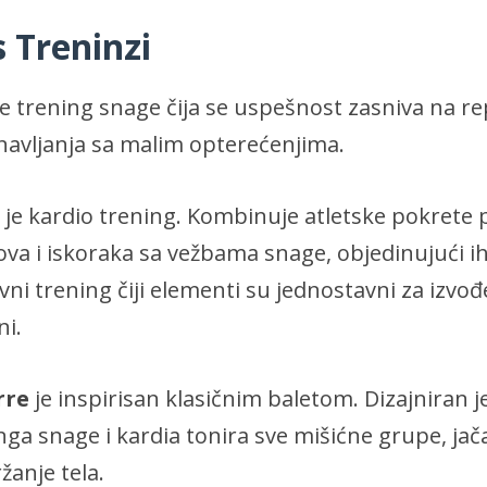
s Treninzi
e trening snage čija se uspešnost zasniva na re
onavljanja sa malim opterećenjima.
je kardio trening. Kombinuje atletske pokrete
ova i iskoraka sa vežbama snage, objedinujući i
vni trening čiji elementi su jednostavni za izvođe
ni.
rre
je inspirisan klasičnim baletom. Dizajniran j
ga snage i kardia tonira sve mišićne grupe, jača
žanje tela.