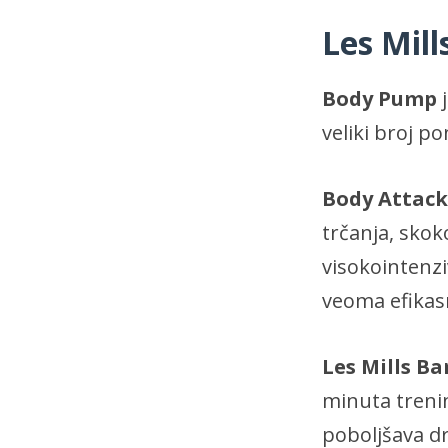
Les Mill
Body Pump
j
veliki broj p
Body Attack
trčanja, skok
visokointenzi
veoma efikas
Les Mills Ba
minuta trenin
poboljšava dr