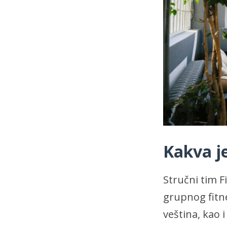
Kakva j
Stručni tim F
grupnog fitne
veština, kao 