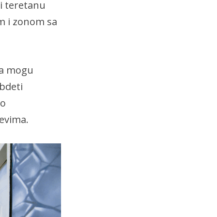
i teretanu
m i zonom sa
nga mogu
bdeti
ko
jevima.