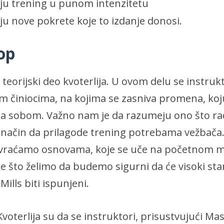
ju trening u punom intenzitetu
ju nove pokrete koje to izdanje donosi.
op
 teorijski deo kvoterlija. U ovom delu se instru
im činiocima, na kojima se zasniva promena, ko
 sa sobom. Važno nam je da razumeju ono što rad
i način da prilagode trening potrebama vežbača
vraćamo osnovama, koje se uče na početnom 
e što želimo da budemo sigurni da će visoki sta
Mills biti ispunjeni.
i Kvoterlija su da se instruktori, prisustvujući M