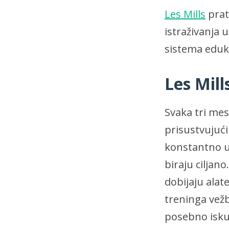
Les Mills
prat
istraživanja 
sistema eduka
Les Mill
Svaka tri mes
prisustvujuć
konstantno u
biraju ciljan
dobijaju alat
treninga vež
posebno iskus