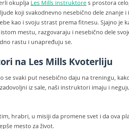
rli okuplja
Les Mills instruktore
s prostora celo
jude koji svakodnevno nesebično dele znanje i 
ebe kao i svoju strast prema fitnesu. Sjajno je ka
 istom mestu, razgovaraju i nesebično dele svoje
edno rastu i unapređuju se.
ori na Les Mills Kvoterliju
o se svaki put nesebično daju na treningu, kako
 zadovoljni iz sale, naši instruktori imaju i neguj
tim, hrabri, u misiji da promene svet i da ova p
lepše mesto za život.