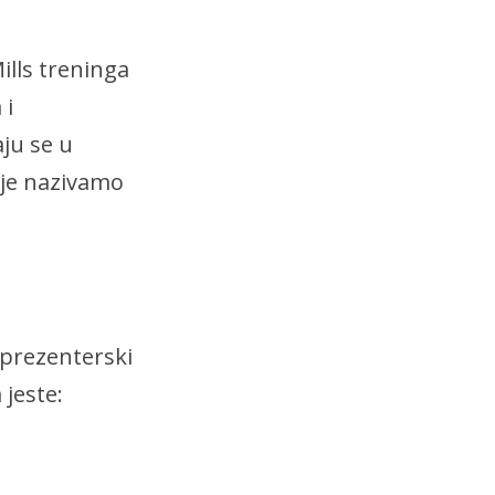
ills treninga
 i
ju se u
oje nazivamo
 prezenterski
 jeste: