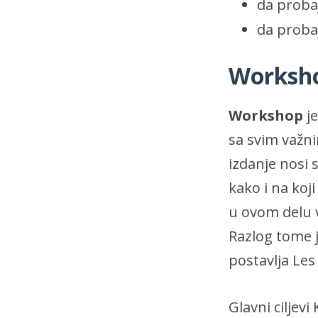
da proba
da proba
Worksh
Workshop
je
sa svim važn
izdanje nosi
kako i na koj
u ovom delu 
Razlog tome j
postavlja Les 
Glavni ciljev