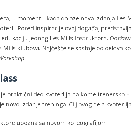
seca, u momentu kada dolaze nova izdanja Les M
oterli. Pored inspiracije ovaj događaj predstavlja
edukaciju jednog Les Mills Instruktora. Održava
Mills klubova. Najčešće se sastoje od delova k
 Workshop
.
lass
je praktični deo kvoterlija na kome trenersko –
e novo izdanje treninga. Cilj ovog dela kvoterlija
uktore upozna sa novom koreografijom