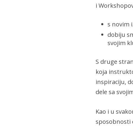
i Workshopov
s novim 
dobiju s
svojim k
S druge stran
koja instruk
inspiraciju, d
dele sa svoji
Kao i u svako
sposobnosti d