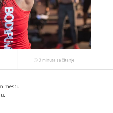
3
minuta za čitanje
om mestu
nu.