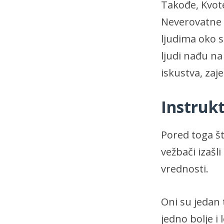
Takođe, Kvote
Neverovatne l
ljudima oko s
ljudi nađu na
iskustva, zaj
Instrukt
Pored toga št
vežbači izašli
vrednosti.
Oni su jedan 
jedno bolje i 