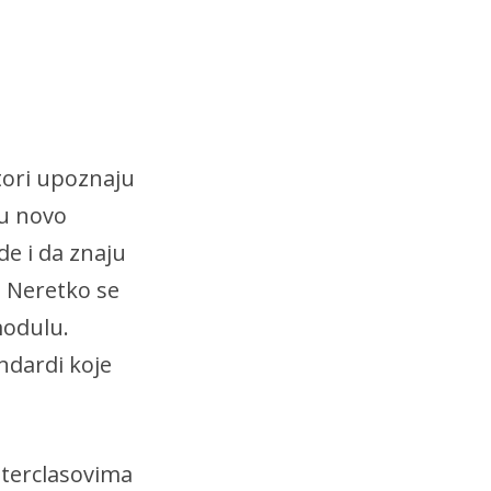
ktori upoznaju
ju novo
e i da znaju
. Neretko se
modulu.
ndardi koje
asterclasovima