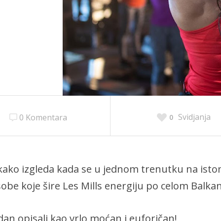
Svidjanja
0 Komentara
0
 kako izgleda kada se u jednom trenutku na ist
obe koje šire Les Mills energiju po celom Balka
dan opisali kao vrlo moćan i euforičan!