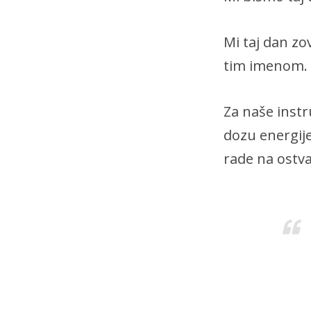
Mi taj dan zo
tim imenom.
Za naše instr
dozu energije
rade na ostva