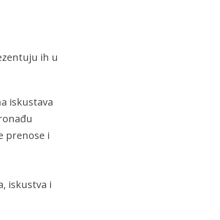
ezentuju ih u
na iskustava
pronađu
je prenose i
, iskustva i