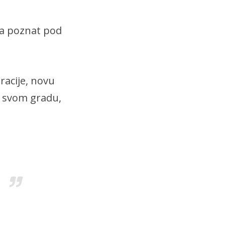
eta poznat pod
racije, novu
u svom gradu,