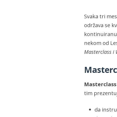
Svaka tri me
održava se kv
kontinuiranu 
nekom od Les 
Masterclass i
Masterc
Masterclass
tim prezentuj
da instr