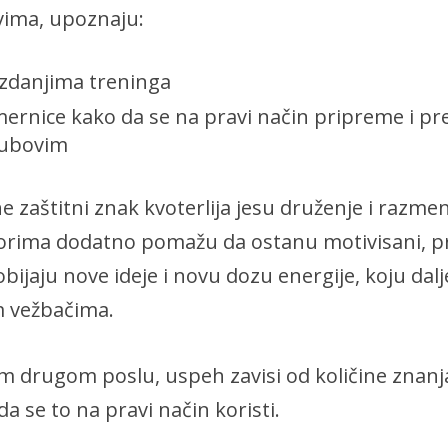
ima, upoznaju:
izdanjima treninga
mernice kako da se na pravi način pripreme i pr
lubovim
e zaštitni znak kvoterlija jesu druženje i razme
torima dodatno pomažu da ostanu motivisani, 
obijaju nove ideje i novu dozu energije, koju dal
m vežbačima.
m drugom poslu, uspeh zavisi od količine znanja
a se to na pravi način koristi.