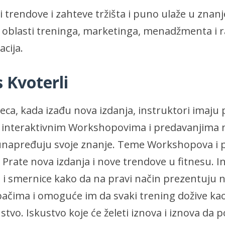
i trendove i zahteve tržišta i puno ulaže u znanj
u oblasti treninga, marketinga, menadžmenta i r
cija.
s Kvoterli
eca, kada izađu nova izdanja, instruktori imaju p
i interaktivnim Workshopovima i predavanjima n
napređuju svoje znanje. Teme Workshopova i p
o. Prate nova izdanja i nove trendove u fitnesu. I
e i smernice kako da na pravi način prezentuju 
bačima i omoguće im da svaki trening dožive ka
tvo. Iskustvo koje će želeti iznova i iznova da 