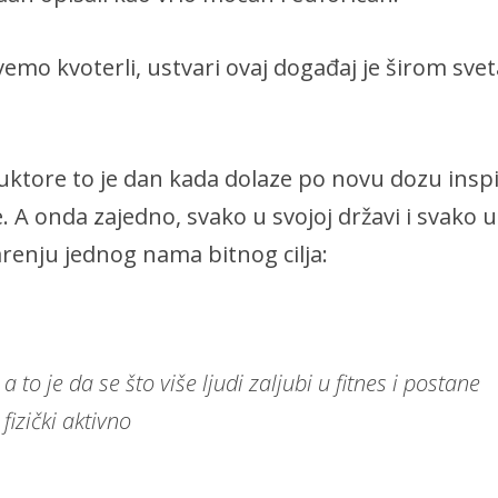
vemo kvoterli, ustvari ovaj događaj je širom sv
uktore to je dan kada dolaze po novu dozu inspi
. A onda zajedno, svako u svojoj državi i svako 
renju jednog nama bitnog cilja:
a to je da se što više ljudi zaljubi u fitnes i postane
fizički aktivno