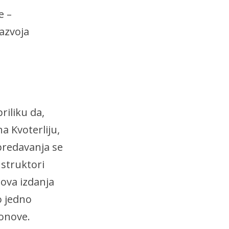
e –
azvoja
riliku da,
a Kvoterliju,
redavanja se
nstruktori
nova izdanja
o jedno
ponove.