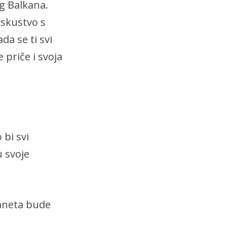
g Balkana.
iskustvo s
da se ti svi
 priče i svoja
 bi svi
u svoje
laneta bude