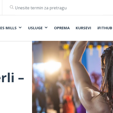
LES MILLS
USLUGE
OPREMA
KURSEVI
iFITHUB
rli –