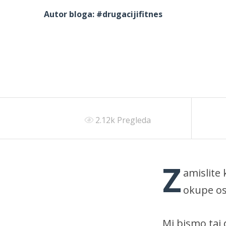
Autor bloga:
#drugacijifitnes
2.12k Pregleda
Z
amislite
okupe os
Mi bismo taj 