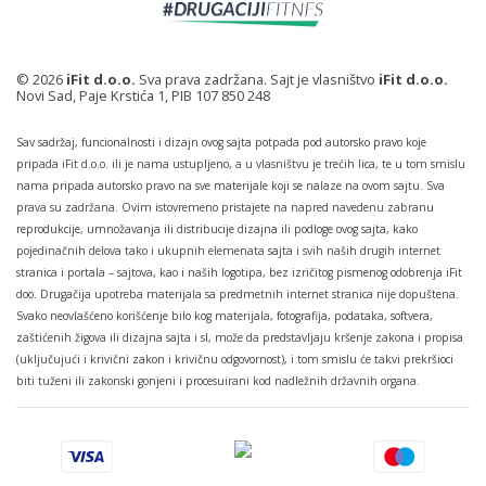
© 2026
iFit d.o.o.
Sva prava zadržana. Sajt je vlasništvo
iFit d.o.o.
Novi Sad, Paje Krstića 1, PIB 107 850 248
Sav sadržaj, funcionalnosti i dizajn ovog sajta potpada pod autorsko pravo koje
pripada iFit d.o.o. ili je nama ustupljeno, a u vlasništvu je trećih lica, te u tom smislu
nama pripada autorsko pravo na sve materijale koji se nalaze na ovom sajtu. Sva
prava su zadržana. Ovim istovremeno pristajete na napred navedenu zabranu
reprodukcije, umnožavanja ili distribucije dizajna ili podloge ovog sajta, kako
pojedinačnih delova tako i ukupnih elemenata sajta i svih naših drugih internet
stranica i portala – sajtova, kao i naših logotipa, bez izričitog pismenog odobrenja iFit
doo. Drugačija upotreba materijala sa predmetnih internet stranica nije dopuštena.
Svako neovlašćeno korišćenje bilo kog materijala, fotografija, podataka, softvera,
zaštićenih žigova ili dizajna sajta i sl, može da predstavljaju kršenje zakona i propisa
(uključujući i krivični zakon i krivičnu odgovornost), i tom smislu će takvi prekršioci
biti tuženi ili zakonski gonjeni i procesuirani kod nadležnih državnih organa.