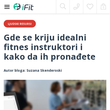
Moj Nalog
0
Skip
to
content
LJUDSKI RESURSI
Gde se kriju idealni
fitnes instruktori i
kako da ih pronađete
Autor bloga:
Suzana Skenderoski