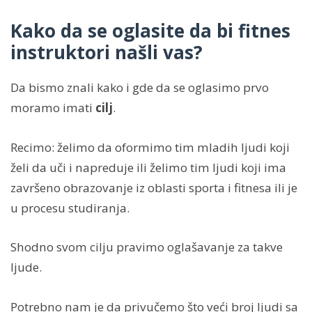
Kako da se oglasite da bi fitnes
instruktori našli vas?
Da bismo znali kako i gde da se oglasimo prvo
moramo imati
cilj
.
Recimo: želimo da oformimo tim mladih ljudi koji
želi da uči i napreduje ili želimo tim ljudi koji ima
završeno obrazovanje iz oblasti sporta i fitnesa ili je
u procesu studiranja.
Shodno svom cilju pravimo oglašavanje za takve
ljude.
Potrebno nam je da privučemo što veći broj ljudi sa