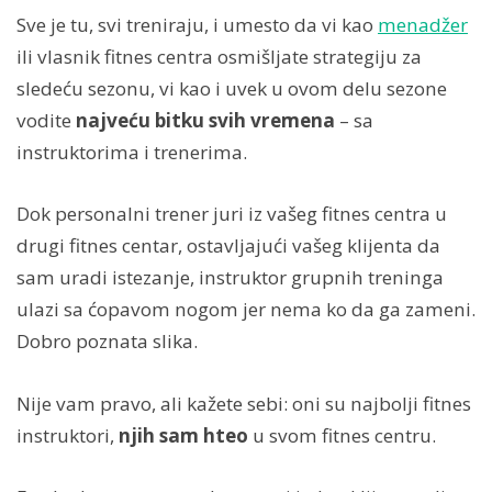
Sve je tu, svi treniraju, i umesto da vi kao
menadžer
ili vlasnik fitnes centra osmišljate strategiju za
sledeću sezonu, vi kao i uvek u ovom delu sezone
vodite
najveću bitku svih vremena
– sa
instruktorima i trenerima.
Dok personalni trener juri iz vašeg fitnes centra u
drugi fitnes centar, ostavljajući vašeg klijenta da
sam uradi istezanje, instruktor grupnih treninga
ulazi sa ćopavom nogom jer nema ko da ga zameni.
Dobro poznata slika.
Nije vam pravo, ali kažete sebi: oni su najbolji fitnes
instruktori,
njih sam hteo
u svom fitnes centru.