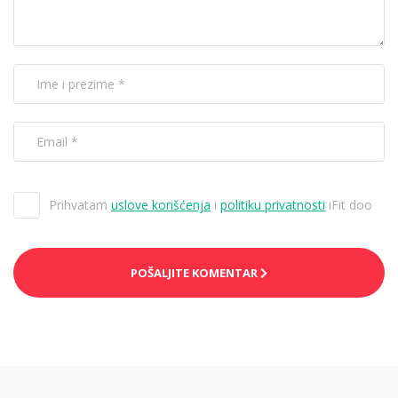
Prihvatam
uslove korišćenja
i
politiku privatnosti
iFit doo