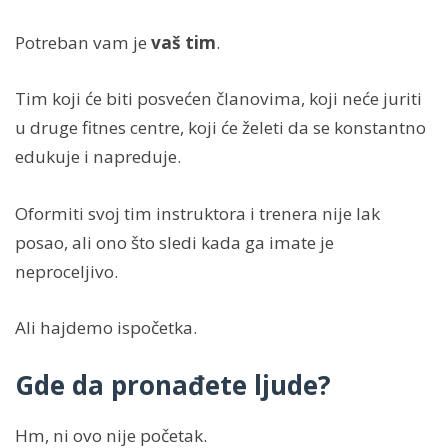
Potreban vam je
vaš tim
.
Tim koji će biti posvećen članovima, koji neće juriti
u druge fitnes centre, koji će želeti da se konstantno
edukuje i napreduje.
Oformiti svoj tim instruktora i trenera nije lak
posao, ali ono što sledi kada ga imate je
neproceljivo.
Ali hajdemo ispočetka.
Gde da pronađete ljude?
Hm, ni ovo nije početak.