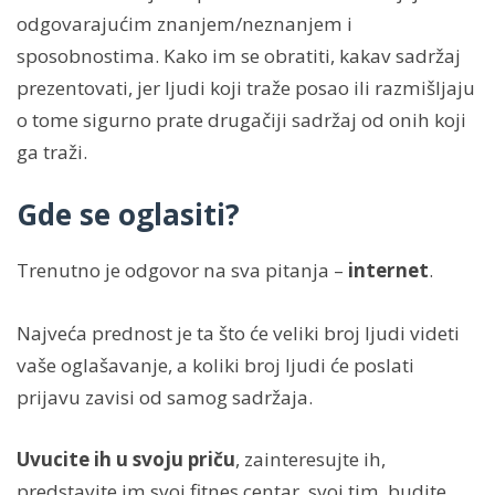
odgovarajućim znanjem/neznanjem i
sposobnostima. Kako im se obratiti, kakav sadržaj
prezentovati, jer ljudi koji traže posao ili razmišljaju
o tome sigurno prate drugačiji sadržaj od onih koji
ga traži.
Gde se oglasiti?
Trenutno je odgovor na sva pitanja –
internet
.
Najveća prednost je ta što će veliki broj ljudi videti
vaše oglašavanje, a koliki broj ljudi će poslati
prijavu zavisi od samog sadržaja.
Uvucite ih u svoju priču
, zainteresujte ih,
predstavite im svoj fitnes centar, svoj tim, budite