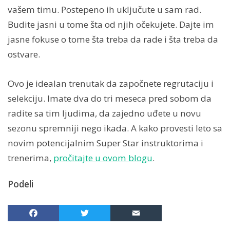
vašem timu. Postepeno ih uključute u sam rad.
Budite jasni u tome šta od njih očekujete. Dajte im
jasne fokuse o tome šta treba da rade i šta treba da
ostvare.
Ovo je idealan trenutak da započnete regrutaciju i
selekciju. Imate dva do tri meseca pred sobom da
radite sa tim ljudima, da zajedno uđete u novu
sezonu spremniji nego ikada. A kako provesti leto sa
novim potencijalnim Super Star instruktorima i
trenerima,
pročitajte u ovom blogu
.
Podeli
Facebook
Twitter
Email
Share