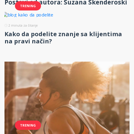
Postovi od autora: Suzana Skenderoski
TRENING
2
minuta za čitanje
Kako da podelite znanje sa klijentima
na pravi način?
TRENING