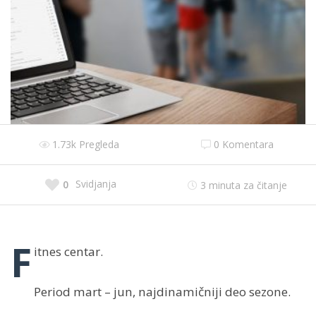
1.73k Pregleda
0 Komentara
Svidjanja
0
3
minuta za čitanje
F
itnes centar.
Period mart – jun, najdinamičniji deo sezone.