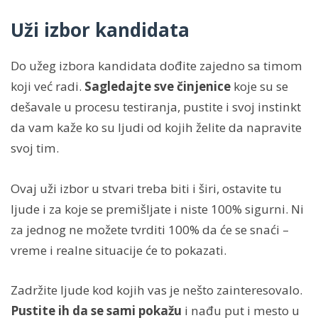
Uži izbor kandidata
Do užeg izbora kandidata dođite zajedno sa timom
koji već radi.
Sagledajte sve činjenice
koje su se
dešavale u procesu testiranja, pustite i svoj instinkt
da vam kaže ko su ljudi od kojih želite da napravite
svoj tim.
Ovaj uži izbor u stvari treba biti i širi, ostavite tu
ljude i za koje se premišljate i niste 100% sigurni. Ni
za jednog ne možete tvrditi 100% da će se snaći –
vreme i realne situacije će to pokazati.
Zadržite ljude kod kojih vas je nešto zainteresovalo.
Pustite ih da se sami pokažu
i nađu put i mesto u