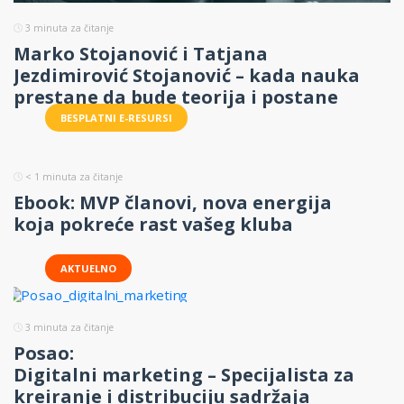
3
minuta za čitanje
Marko Stojanović i Tatjana
Jezdimirović Stojanović – kada nauka
prestane da bude teorija i postane
biznis
BESPLATNI E-RESURSI
< 1
minuta za čitanje
Ebook: MVP članovi, nova energija
koja pokreće rast vašeg kluba
AKTUELNO
3
minuta za čitanje
Posao:
Digitalni marketing – Specijalista za
kreiranje i distribuciju sadržaja