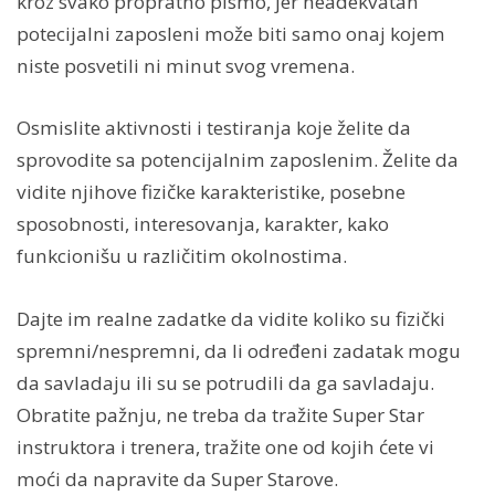
kroz svako propratno pismo, jer neadekvatan
potecijalni zaposleni može biti samo onaj kojem
niste posvetili ni minut svog vremena.
Osmislite aktivnosti i testiranja koje želite da
sprovodite sa potencijalnim zaposlenim. Želite da
vidite njihove fizičke karakteristike, posebne
sposobnosti, interesovanja, karakter, kako
funkcionišu u različitim okolnostima.
Dajte im realne zadatke da vidite koliko su fizički
spremni/nespremni, da li određeni zadatak mogu
da savladaju ili su se potrudili da ga savladaju.
Obratite pažnju, ne treba da tražite Super Star
instruktora i trenera, tražite one od kojih ćete vi
moći da napravite da Super Starove.