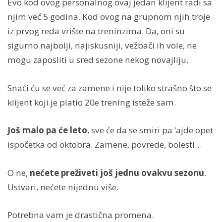
Evo kod ovog personalnog ovaj jedan klijent radi sa
njim već 5 godina. Kod ovog na grupnom njih troje
iz prvog reda vrište na treninzima. Da, oni su
sigurno najbolji, najiskusniji, vežbači ih vole, ne
mogu zaposliti u sred sezone nekog novajliju.
Snaći ću se već za zamene i nije toliko strašno što se
klijent koji je platio 20e trening isteže sam.
Još malo pa će leto
, sve će da se smiri pa ‘ajde opet
ispočetka od oktobra. Zamene, povrede, bolesti…
O ne,
nećete preživeti još jednu ovakvu sezonu
.
Ustvari, nećete nijednu više.
Potrebna vam je drastična promena.