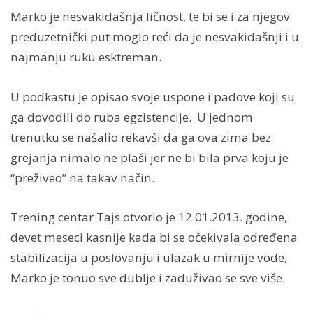
Marko je nesvakidašnja ličnost, te bi se i za njegov
preduzetnički put moglo reći da je nesvakidašnji i u
najmanju ruku esktreman.
U podkastu je opisao svoje uspone i padove koji su
ga dovodili do ruba egzistencije. U jednom
trenutku se našalio rekavši da ga ova zima bez
grejanja nimalo ne plaši jer ne bi bila prva koju je
“preživeo” na takav način.
Trening centar Tajs otvorio je 12.01.2013. godine,
devet meseci kasnije kada bi se očekivala određena
stabilizacija u poslovanju i ulazak u mirnije vode,
Marko je tonuo sve dublje i zaduživao se sve više.