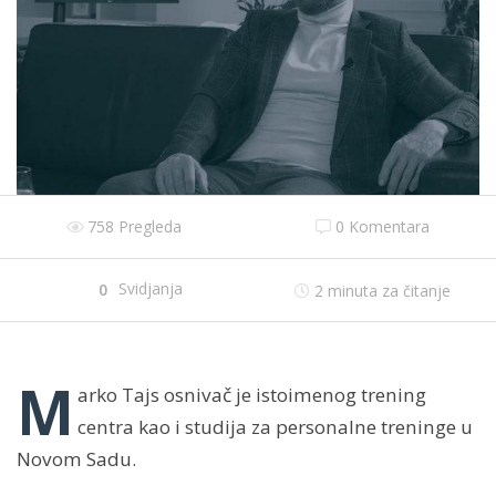
758 Pregleda
0 Komentara
Svidjanja
0
2
minuta za čitanje
M
arko Tajs osnivač je istoimenog trening
centra kao i studija za personalne treninge u
Novom Sadu.