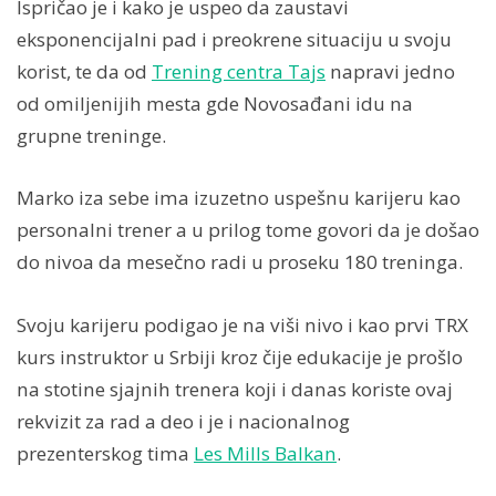
Ispričao je i kako je uspeo da zaustavi
eksponencijalni pad i preokrene situaciju u svoju
korist, te da od
Trening centra Tajs
napravi jedno
od omiljenijih mesta gde Novosađani idu na
grupne treninge.
Marko iza sebe ima izuzetno uspešnu karijeru kao
personalni trener a u prilog tome govori da je došao
do nivoa da mesečno radi u proseku 180 treninga.
Svoju karijeru podigao je na viši nivo i kao prvi TRX
kurs instruktor u Srbiji kroz čije edukacije je prošlo
na stotine sjajnih trenera koji i danas koriste ovaj
rekvizit za rad a deo i je i nacionalnog
prezenterskog tima
Les Mills Balkan
.