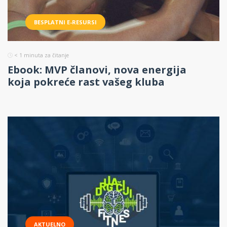
BESPLATNI E-RESURSI
< 1
minuta za čitanje
Ebook: MVP članovi, nova energija
koja pokreće rast vašeg kluba
AKTUELNO