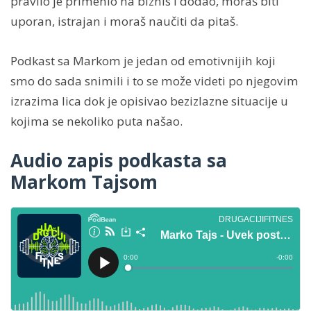
pravilo je primenio na biznis i dodao, moraš biti
uporan, istrajan i moraš naučiti da pitaš.
Podkast sa Markom je jedan od emotivnijih koji
smo do sada snimili i to se može videti po njegovim
izrazima lica dok je opisivao bezizlazne situacije u
kojima se nekoliko puta našao.
Audio zapis podkasta sa
Markom Tajsom