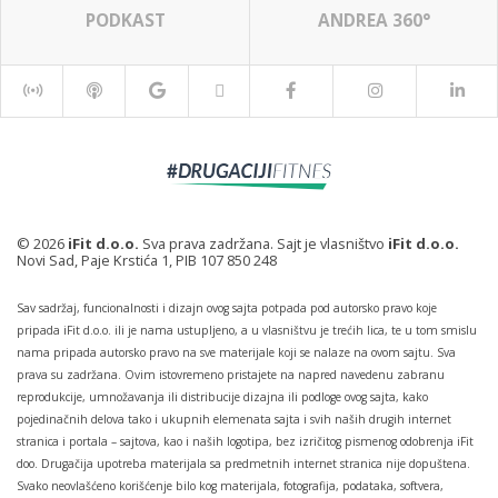
PODKAST
ANDREA 360°
© 2026
iFit d.o.o.
Sva prava zadržana. Sajt je vlasništvo
iFit d.o.o.
Novi Sad, Paje Krstića 1, PIB 107 850 248
Sav sadržaj, funcionalnosti i dizajn ovog sajta potpada pod autorsko pravo koje
pripada iFit d.o.o. ili je nama ustupljeno, a u vlasništvu je trećih lica, te u tom smislu
nama pripada autorsko pravo na sve materijale koji se nalaze na ovom sajtu. Sva
prava su zadržana. Ovim istovremeno pristajete na napred navedenu zabranu
reprodukcije, umnožavanja ili distribucije dizajna ili podloge ovog sajta, kako
pojedinačnih delova tako i ukupnih elemenata sajta i svih naših drugih internet
stranica i portala – sajtova, kao i naših logotipa, bez izričitog pismenog odobrenja iFit
doo. Drugačija upotreba materijala sa predmetnih internet stranica nije dopuštena.
Svako neovlašćeno korišćenje bilo kog materijala, fotografija, podataka, softvera,