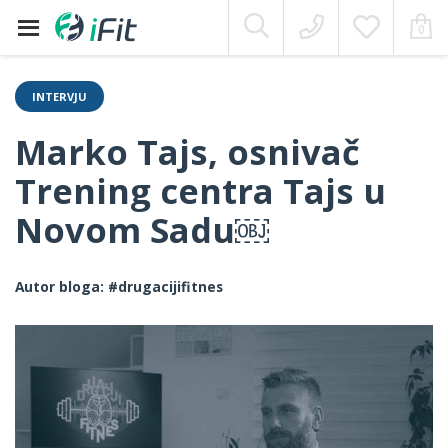
Moj Nalog
0
Skip
to
content
INTERVJU
Marko Tajs, osnivač
Trening centra Tajs u
Novom Sadu￼
Autor bloga:
#drugacijifitnes