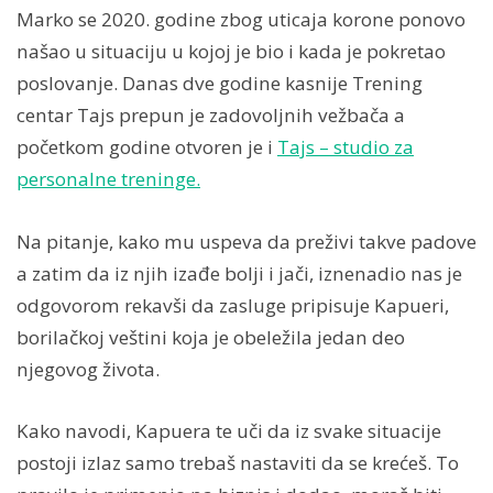
Marko se 2020. godine zbog uticaja korone ponovo
našao u situaciju u kojoj je bio i kada je pokretao
poslovanje. Danas dve godine kasnije Trening
centar Tajs prepun je zadovoljnih vežbača a
početkom godine otvoren je i
Tajs – studio za
personalne treninge.
Na pitanje, kako mu uspeva da preživi takve padove
a zatim da iz njih izađe bolji i jači, iznenadio nas je
odgovorom rekavši da zasluge pripisuje Kapueri,
borilačkoj veštini koja je obeležila jedan deo
njegovog života.
Kako navodi, Kapuera te uči da iz svake situacije
postoji izlaz samo trebaš nastaviti da se krećeš. To