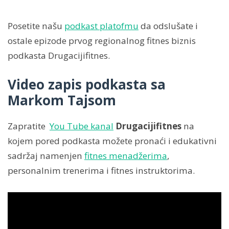
Posetite našu
podkast platofmu
da odslušate i
ostale epizode prvog regionalnog fitnes biznis
podkasta Drugacijifitnes.
Video zapis podkasta sa
Markom Tajsom
Zapratite
You Tube kanal
Drugacijifitnes
na
kojem pored podkasta možete pronaći i edukativni
sadržaj namenjen
fitnes menadžerima
,
personalnim trenerima i fitnes instruktorima.