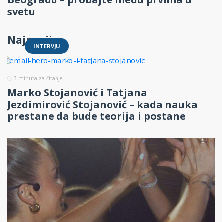
svetu
Najnovije
INTERVJU
3
minuta za čitanje
Marko Stojanović i Tatjana
Jezdimirović Stojanović – kada nauka
prestane da bude teorija i postane
biznis