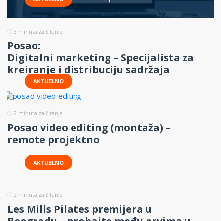
3
minuta za čitanje
Posao:
Digitalni marketing – Specijalista za
kreiranje i distribuciju sadržaja
AKTUELNO
2
minuta za čitanje
Posao video editing (montaža) –
remote projektno
AKTUELNO
2
minuta za čitanje
Les Mills Pilates premijera u
Beogradu – probajte među prvima u