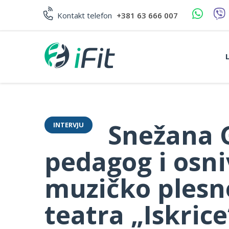
Skip
to
Kontakt telefon
+381 63 666 007
content
Snežana G
INTERVJU
pedagog i osn
muzičko plesn
teatra „Iskrice