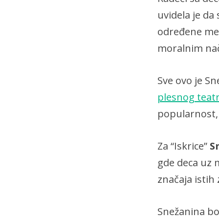
uvidela je da
određene met
moralnim nač
Sve ovo je S
plesnog teatr
popularnost, 
Za “Iskrice”
S
gde deca uz m
značaja istih
Snežanina b