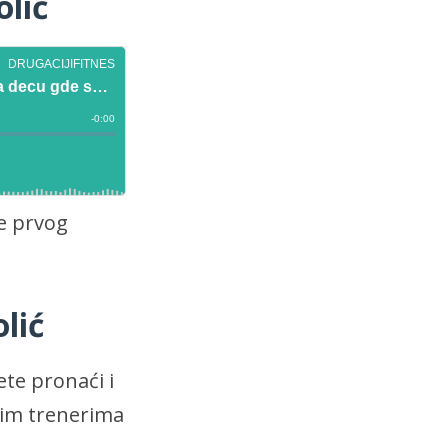
lić
de prvog
lić
te pronaći i
nim trenerima