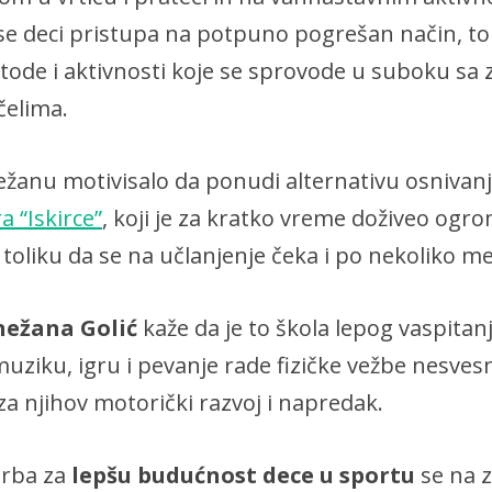
 se deci pristupa na potpuno pogrešan način, to
ode i aktivnosti koje se sprovode u suboku sa
elima.
nežanu motivisalo da ponudi alternativu osniva
a “Iskirce”
, koji je za kratko vreme doživeo ogr
toliku da se na učlanjenje čeka i po nekoliko me
nežana Golić
kaže da je to škola lepog vaspitan
uziku, igru i pevanje rade fizičke vežbe nesvesni
 za njihov motorički razvoj i napredak.
orba za
lepšu budućnost dece u sportu
se na z