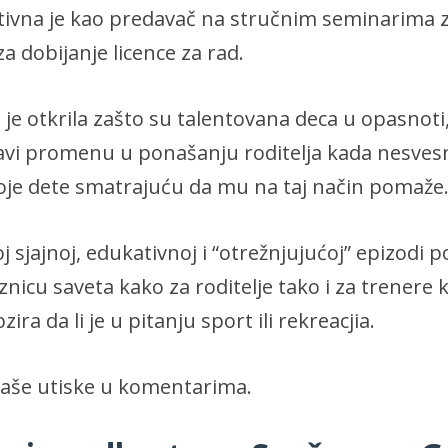
ktivna je kao predavač na stručnim seminarima z
za dobijanje licence za rad.
e otkrila zašto su talentovana deca u opasnoti,
i promenu u ponašanju roditelja kada nesvesn
voje dete smatrajuću da mu na taj način pomaže
j sjajnoj, edukativnoj i “otrežnjujućoj” epizodi p
znicu saveta kako za roditelje tako i za trenere k
ra da li je u pitanju sport ili rekreacjia.
vaše utiske u komentarima.