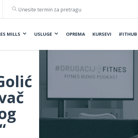
LES MILLS
USLUGE
OPREMA
KURSEVI
iFITHUB
olić
ivač
og
“