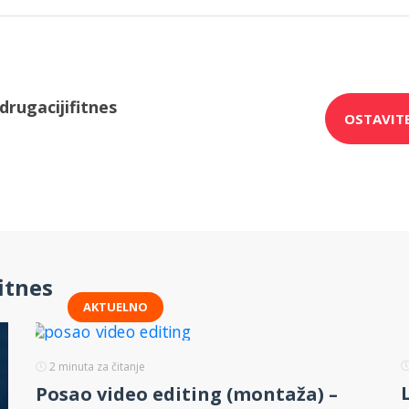
drugacijifitnes
OSTAVIT
itnes
AKTUELNO
2
minuta za čitanje
Posao video editing (montaža) –