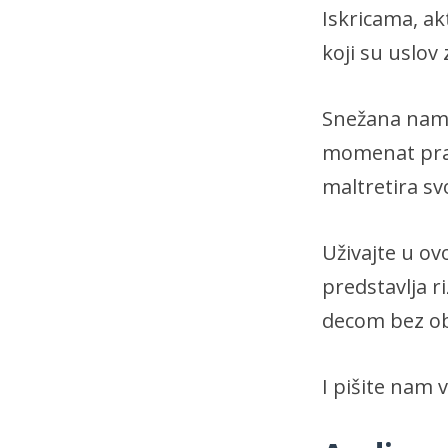
Iskricama, a
koji su uslov 
Snežana nam j
momenat prav
maltretira s
Uživajte u ovo
predstavlja ri
decom bez obzi
I pišite nam 