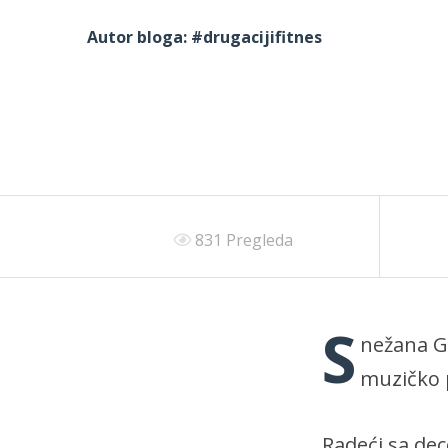
Autor bloga:
#drugacijifitnes
831 Pregleda
S
nežana Go
muzičko p
Radeći sa dec