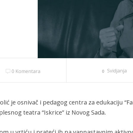
Svidjanja
0 Komentara
0
lić je osnivač i pedagog centra za edukaciju “Fa
lesnog teatra “Iskrice” iz Novog Sada.
om u vrtiću i prateći ih na vannastavnim aktiv