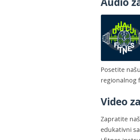
Audio z
Posetite naš
regionalnog f
Video z
Zapratite na
edukativni s