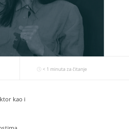
< 1
minuta za čitanje
ktor kao i
nostima