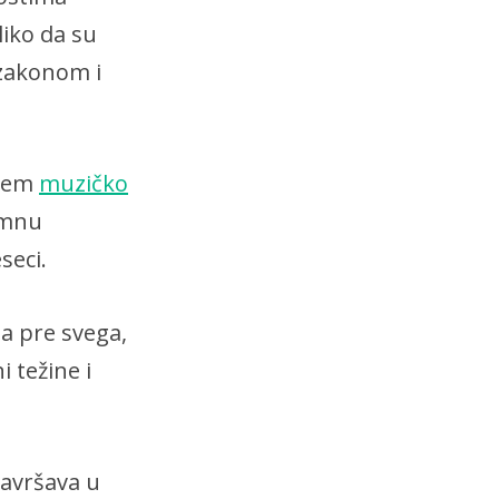
liko da su
 zakonom i
njem
muzičko
omnu
seci.
ja pre svega,
 težine i
avršava u