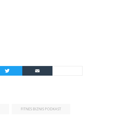
Twitter
Email
Share
FITNES BIZNIS PODKAST