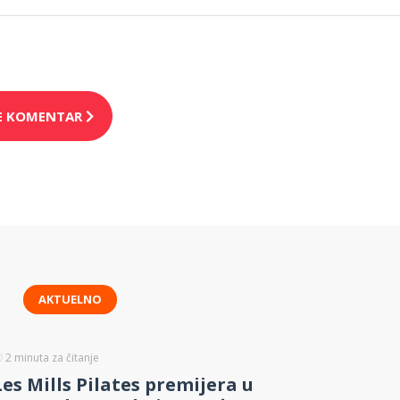
E KOMENTAR
AKTUELNO
2
minuta za čitanje
Les Mills Pilates premijera u