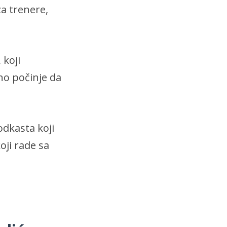
a trenere,
 koji
o počinje da
.
odkasta koji
oji rade sa