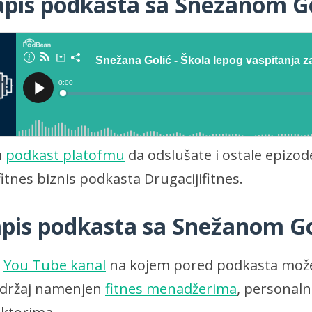
apis podkasta sa Snežanom Go
u
podkast platofmu
da odslušate i ostale epizo
itnes biznis podkasta Drugacijifitnes.
apis podkasta sa Snežanom Go
š
You Tube kanal
na kojem pored podkasta može
adržaj namenjen
fitnes menadžerima
, personal