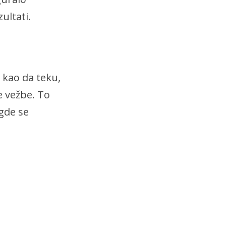
zultati.
i kao da teku,
e vežbe. To
gde se