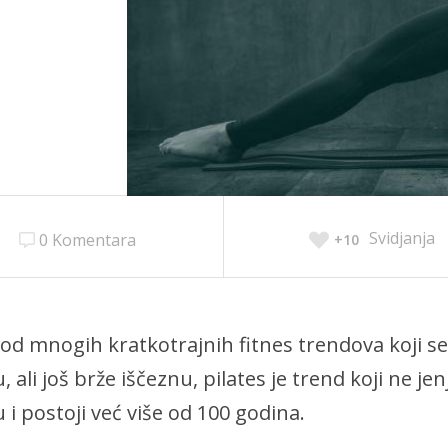
Svidjanja
0 Komentara
+10
 od mnogih kratkotrajnih fitnes trendova koji s
u, ali još brže iščeznu, pilates je trend koji ne je
u i postoji već više od 100 godina.