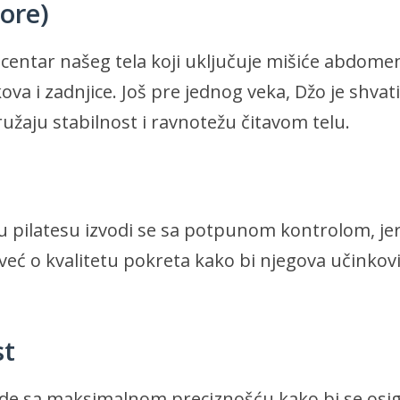
ore)
centar našeg tela koji uključuje mišiće abdome
kova i zadnjice. Još pre jednog veka, Džo je shvat
ružaju stabilnost i ravnotežu čitavom telu.
u pilatesu izvodi se sa potpunom kontrolom, je
, već o kvalitetu pokreta kako bi njegova učinkovi
st
ode sa maksimalnom preciznošću kako bi se osi