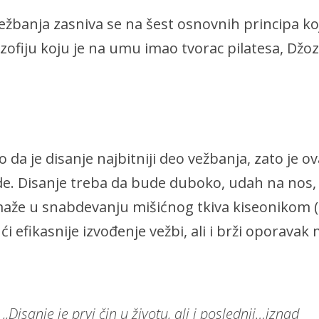
žbanja zasniva se na šest osnovnih principa ko
zofiju koju je na umu imao tvorac pilatesa, Džoze
 da je disanje najbitniji deo vežbanja, zato je ov
de. Disanje treba da bude duboko, udah na nos, 
maže u snabdevanju mišićnog tkiva kiseonikom (
 efikasnije izvođenje vežbi, ali i brži oporavak 
,,Disanje je prvi čin u životu, ali i poslednji…iznad