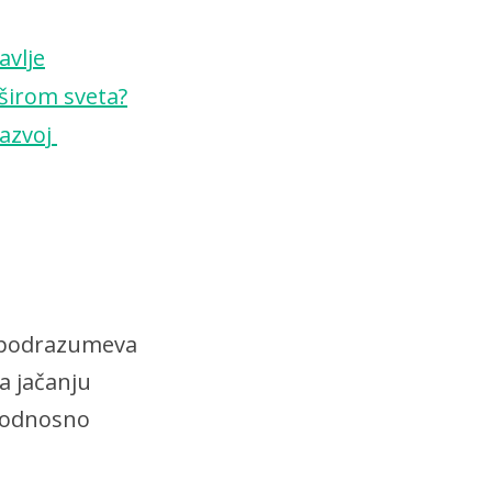
avlje
 širom sveta?
razvoj
 a podrazumeva
a jačanju
, odnosno
.