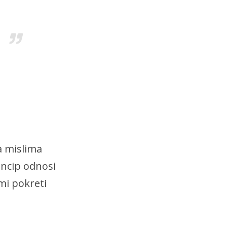
a mislima
incip odnosi
mi pokreti