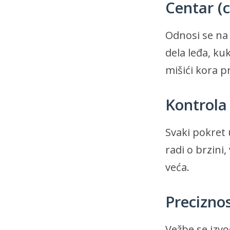
Centar (c
Odnosi se na 
dela leđa, ku
mišići kora p
Kontrola
Svaki pokret 
radi o brzini
veća.
Precizno
Vežbe se izv