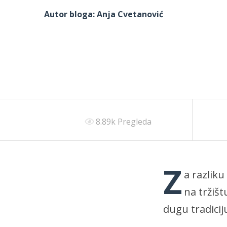
Autor bloga:
Anja Cvetanović
8.89k Pregleda
Z
a razliku
na tržišt
dugu tradicij