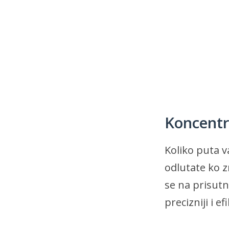
Koncentr
Koliko puta v
odlutate ko z
se na prisutn
precizniji i ef