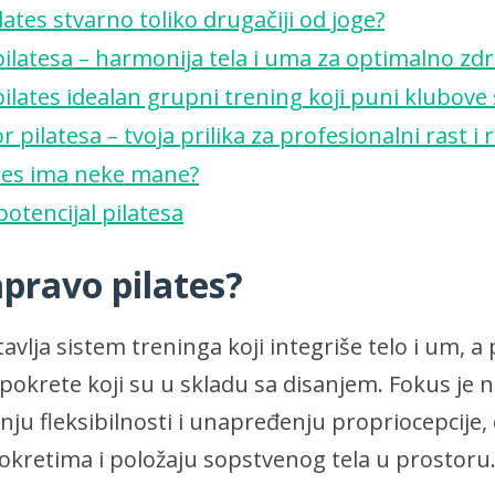
pilates stvarno toliko drugačiji od joge?
pilatesa – harmonija tela i uma za optimalno zdr
pilates idealan grupni trening koji puni klubove
r pilatesa – tvoja prilika za profesionalni rast i 
ates ima neke mane?
 potencijal pilatesa
apravo pilates?
tavlja sistem treninga koji integriše telo i um,
pokrete koji su u skladu sa disanjem. Fokus je n
anju fleksibilnosti i unapređenju propriocepcije
okretima i položaju sopstvenog tela u prostoru