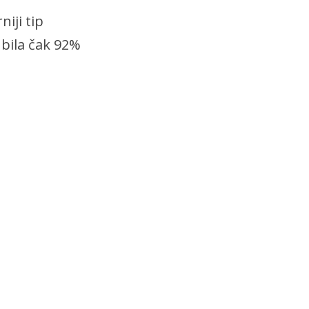
iji tip
 bila čak 92%