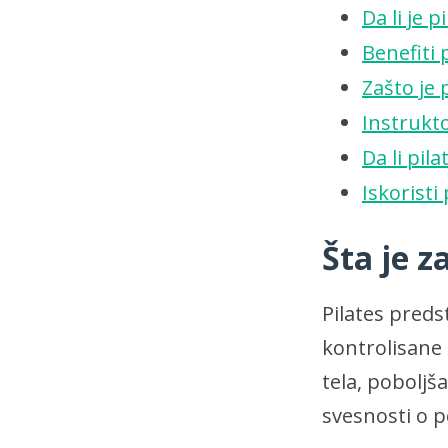
Da li je 
Benefiti 
Zašto je 
Instrukto
Da li pil
Iskoristi
Šta je z
Pilates preds
kontrolisane 
tela, poboljš
svesnosti o p