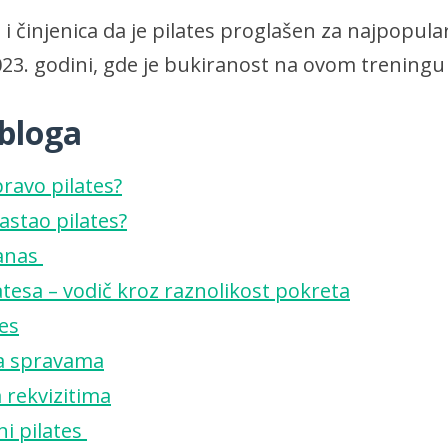
i činjenica da je pilates proglašen za najpopularn
23. godini, gde je bukiranost na ovom treningu
 bloga
pravo pilates?
astao pilates?
danas
atesa – vodič kroz raznolikost pokreta
es
na spravama
a rekvizitima
i pilates