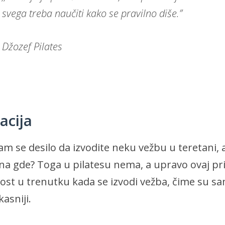
svega treba naučiti kako se pravilno diše.”
Džozef Pilates
acija
am se desilo da izvodite neku vežbu u teretani, 
na gde? Toga u pilatesu nema, a upravo ovaj pr
ost u trenutku kada se izvodi vežba, čime su sa
ikasniji.