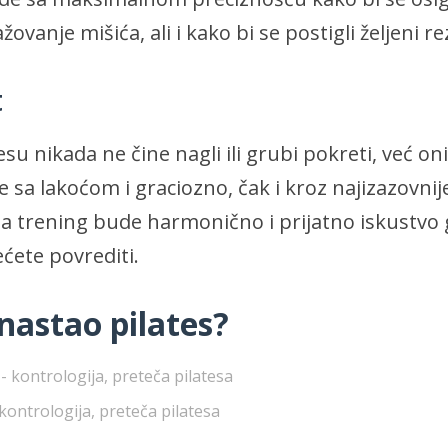
ovanje mišića, ali i kako bi se postigli željeni re
t
esu nikada ne čine nagli ili grubi pokreti, već on
će sa lakoćom i graciozno, čak i kroz najizazovnij
 trening bude harmonično i prijatno iskustvo 
ećete povrediti.
nastao pilates?
kontrologija, preteča pilatesa