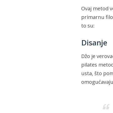
Ovaj metod ve
primarnu filo
to su:
Disanje
Džo je verovao
pilates meto
usta, što po
omogućavajući