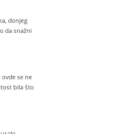
na, donjeg
io da snažni
r ovde se ne
tost bila što
guralo