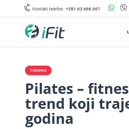
Skip
to
Kontakt telefon
+381 63 666 007
content
TRENING
Pilates – fitnes
trend koji traj
godina