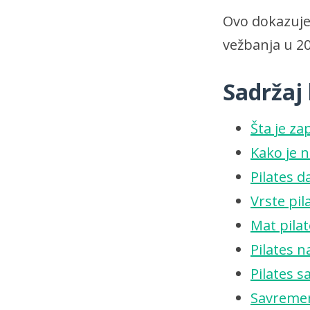
Ovo dokazuje 
vežbanja u 20
Sadržaj
Šta je za
Kako je n
Pilates 
Vrste pil
Mat pilat
Pilates 
Pilates s
Savremen