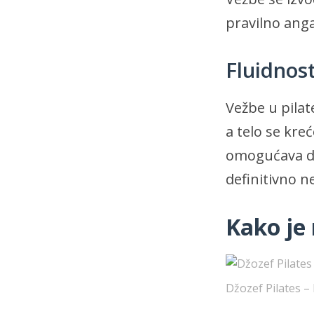
pravilno angaž
Fluidnos
Vežbe u pilat
a telo se kre
omogućava da
definitivno n
Kako je 
Džozef Pilates – 