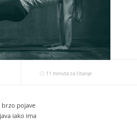
11
minuta za čitanje
e brzo pojave
njava iako ima