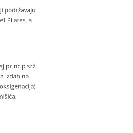
ji podržavaju
f Pilates, a
aj princip srž
a izdah na
oksigenacija)
mišića.