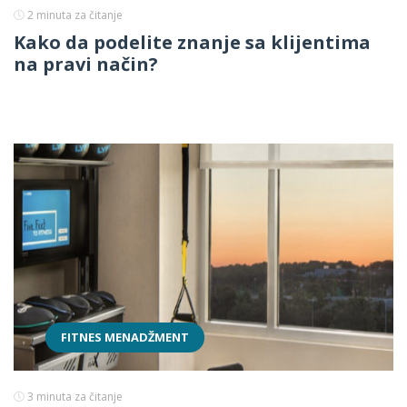
2
minuta za čitanje
Kako da podelite znanje sa klijentima
na pravi način?
FITNES MENADŽMENT
3
minuta za čitanje