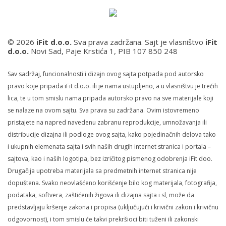
© 2026
iFit d.o.o.
Sva prava zadržana. Sajt je vlasništvo
iFit
d.o.o.
Novi Sad, Paje Krstića 1, PIB 107 850 248
Sav sadržaj, funcionalnosti i dizajn ovog sajta potpada pod autorsko
pravo koje pripada iFit d.o.o. ili je nama ustupljeno, a u vlasništvu je trećih
lica, te u tom smislu nama pripada autorsko pravo na sve materijale koji
se nalaze na ovom sajtu. Sva prava su zadržana. Ovim istovremeno
pristajete na napred navedenu zabranu reprodukcije, umnožavanja ili
distribucije dizajna ili podloge ovog sajta, kako pojedinačnih delova tako
i ukupnih elemenata sajta i svih naših drugih internet stranica i portala –
sajtova, kao i naših logotipa, bez izričitog pismenog odobrenja iFit doo.
Drugačija upotreba materijala sa predmetnih internet stranica nije
dopuštena. Svako neovlašćeno korišćenje bilo kog materijala, fotografija,
podataka, softvera, zaštićenih žigova ili dizajna sajta i sl, može da
predstavljaju kršenje zakona i propisa (uključujući i krivični zakon i krivičnu
odgovornost), i tom smislu će takvi prekršioci biti tuženi ili zakonski