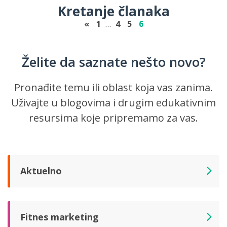
Kretanje članaka
«
1
…
4
5
6
Želite da saznate nešto novo?
Pronađite temu ili oblast koja vas zanima.
Uživajte u blogovima i drugim edukativnim
resursima koje pripremamo za vas.
Aktuelno
Fitnes marketing