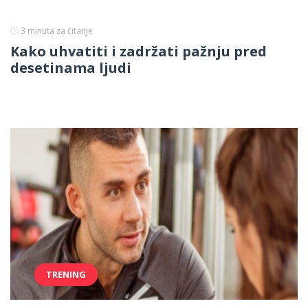
3
minuta za čitanje
Kako uhvatiti i zadržati pažnju pred
desetinama ljudi
TRENING