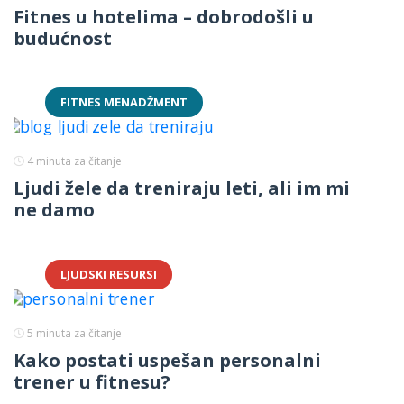
Fitnes u hotelima – dobrodošli u
budućnost
FITNES MENADŽMENT
4
minuta za čitanje
Ljudi žele da treniraju leti, ali im mi
ne damo
LJUDSKI RESURSI
5
minuta za čitanje
Kako postati uspešan personalni
trener u fitnesu?