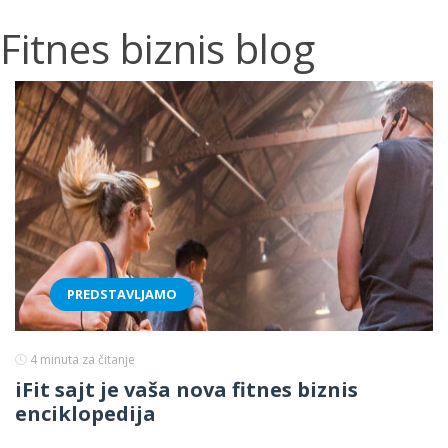
Fitnes biznis blog
PREDSTAVLJAMO
4
minuta za čitanje
iFit sajt je vaša nova fitnes biznis
enciklopedija